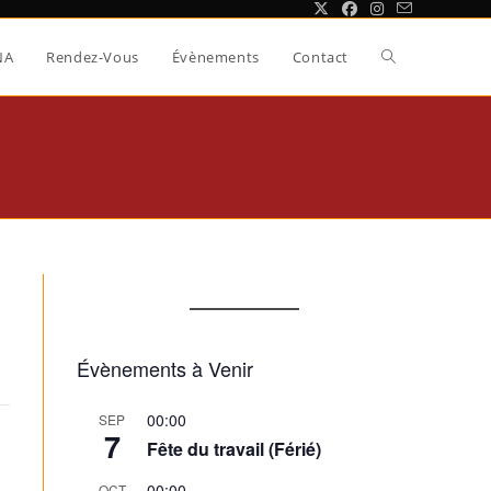
Toggle
NA
Rendez-Vous
Évènements
Contact
website
search
Évènements à Venir
00:00
SEP
7
Fête du travail (Férié)
00:00
OCT