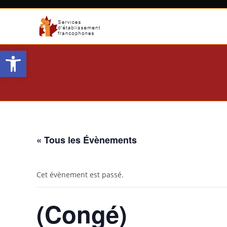
Aller
au
contenu
Open toolbar
« Tous les Évènements
Cet évènement est passé.
(Congé)