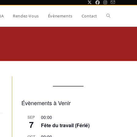
Toggle
NA
Rendez-Vous
Évènements
Contact
website
search
Évènements à Venir
00:00
SEP
7
Fête du travail (Férié)
00:00
OCT